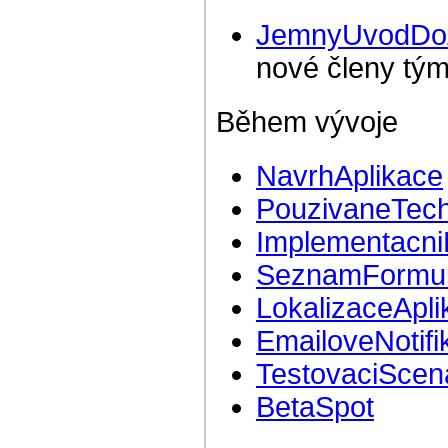
JemnyUvodDoA
nové členy tý
Během vývoje
NavrhAplikace
PouzivaneTech
Implementacn
SeznamFormul
LokalizaceApli
EmailoveNotifi
TestovaciScen
BetaSpot