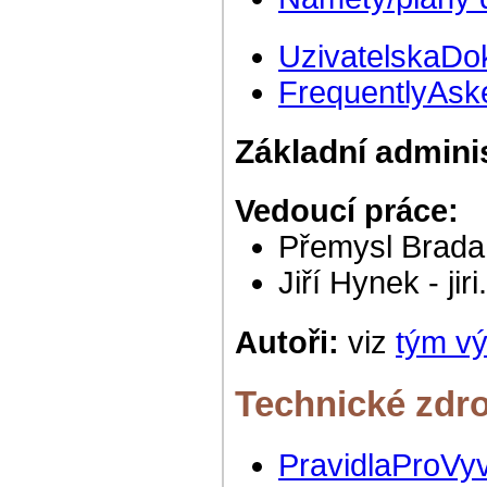
UzivatelskaD
FrequentlyAsk
Základní adminis
Vedoucí práce:
Přemysl Brada -
Jiří Hynek - jir
Autoři:
viz
tým v
Technické zdro
PravidlaProVy