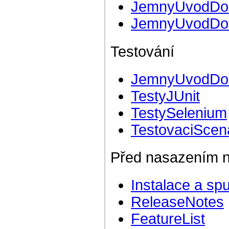
JemnyUvodDo
JemnyUvodDo
Testování
JemnyUvodDoT
TestyJUnit
TestySelenium
TestovaciScen
Před nasazením n
Instalace a sp
ReleaseNotes
FeatureList