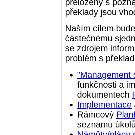
přeloženy s pozn
překlady jsou vhod
Naším cílem bude,
částečnému sjedno
se zdrojem inform
problém s překla
"Management 
funkčnosti a i
dokumentech
Implementace
Rámcový
Plan
seznamu úkol
Náměty/plány 