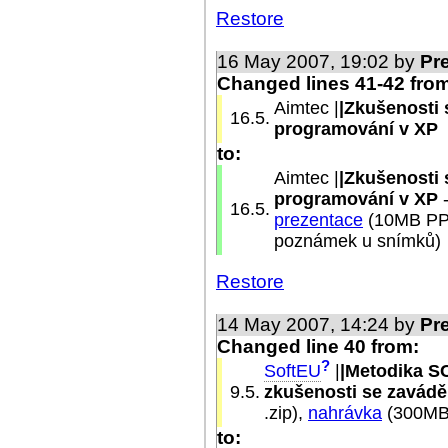
Restore
16 May 2007, 19:02 by
Pr
Changed lines 41-42 fro
Aimtec |
|Zkušenosti
16.5.
programování v XP
to:
Aimtec |
|Zkušenosti
programování v XP
16.5.
prezentace
(10MB PPT
poznámek u snímků)
Restore
14 May 2007, 14:24 by
Pr
Changed line 40 from:
?
SoftEU
|
|Metodika SC
9.5.
zkušenosti se zavád
.zip),
nahrávka
(300M
to: