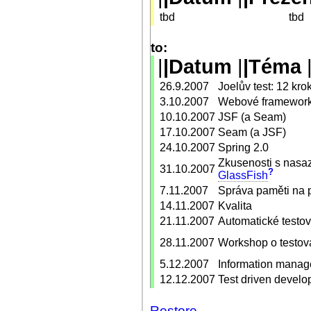
tbd
tbd
to:
|
|Datum
|
|Téma
26.9.2007
Joelův test: 12 kr
3.10.2007
Webové frameworky
10.10.2007
JSF (a Seam)
17.10.2007
Seam (a JSF)
24.10.2007
Spring 2.0
Zkusenosti s nas
31.10.2007
?
GlassFish
7.11.2007
Správa paměti na 
14.11.2007
Kvalita
21.11.2007
Automatické testo
28.11.2007
Workshop o testov
5.12.2007
Information mana
12.12.2007
Test driven devel
Restore