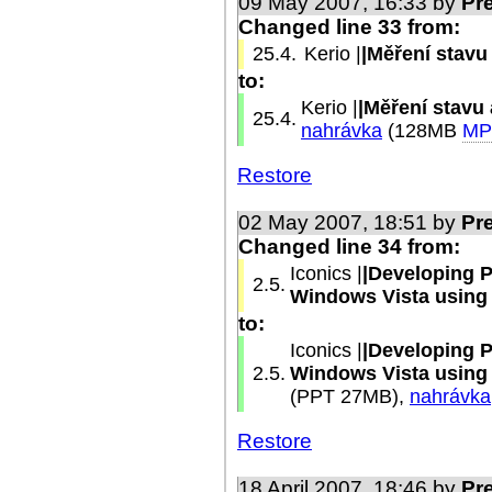
09 May 2007, 16:33 by
Pr
Changed line 33 from:
25.4.
Kerio |
|Měření stavu
to:
Kerio |
|Měření stavu
25.4.
nahrávka
(128MB
MP
Restore
02 May 2007, 18:51 by
Pr
Changed line 34 from:
Iconics |
|Developing P
2.5.
Windows Vista using
to:
Iconics |
|Developing P
2.5.
Windows Vista using
(PPT 27MB),
nahrávka
Restore
18 April 2007, 18:46 by
Pr