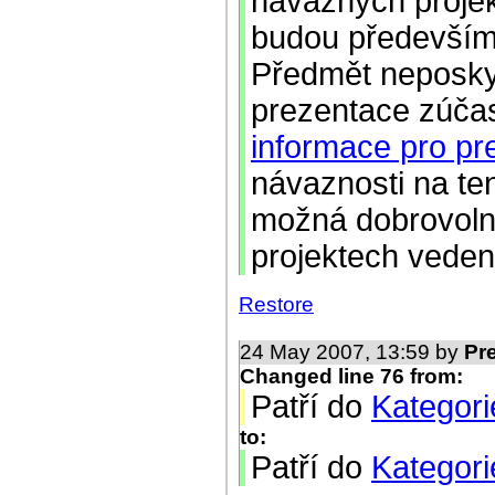
návazných projekt
budou především 
Předmět neposkyt
prezentace zúčas
informace pro pre
návaznosti na te
možná dobrovoln
projektech veden
Restore
24 May 2007, 13:59 by
Pr
Changed line 76 from:
Patří do
Kategor
to:
Patří do
Kategor