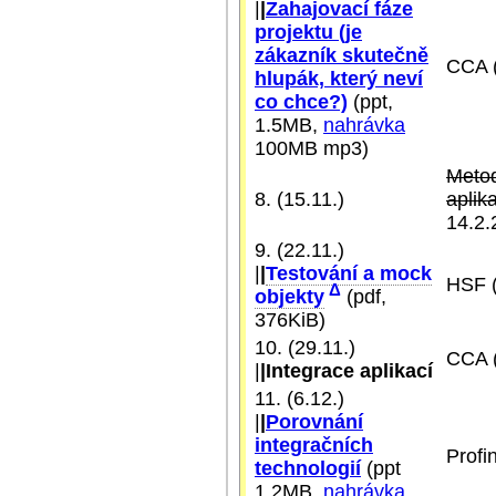
|
|
Zahajovací fáze
projektu (je
zákazník skutečně
CCA (
hlupák, který neví
co chce?)
(ppt,
1.5MB,
nahrávka
100MB mp3)
Metod
8. (15.11.)
aplik
14.2.
9. (22.11.)
|
|
Testování a mock
HSF 
Δ
objekty
(pdf,
376KiB)
10. (29.11.)
CCA 
|
|Integrace aplikací
11. (6.12.)
|
|
Porovnání
integračních
Profi
technologií
(ppt
1.2MB,
nahrávka