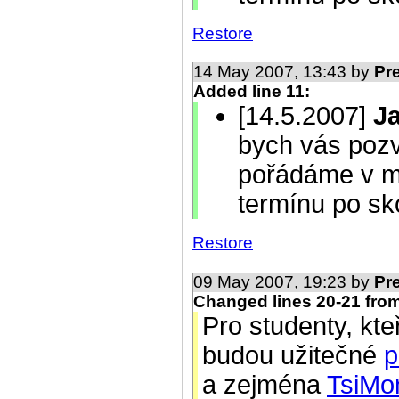
Restore
14 May 2007, 13:43 by
Pr
Added line 11:
[14.5.2007]
Ja
bych vás pozv
pořádáme v m
termínu po sk
Restore
09 May 2007, 19:23 by
Pr
Changed lines 20-21 fro
Pro studenty, kt
budou užitečné
p
a zejména
TsiMon