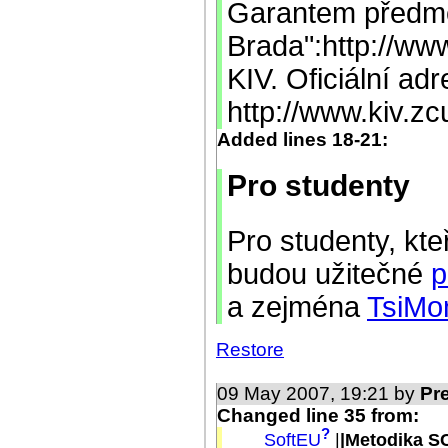
Garantem předmě
Brada":http://www
KIV. Oficiální ad
http://www.kiv.zc
Added lines 18-21:
Pro studenty
Pro studenty, kt
budou užitečné
p
a zejména
TsiMon
Restore
09 May 2007, 19:21 by
Pr
Changed line 35 from:
?
SoftEU
|
|Metodika SC