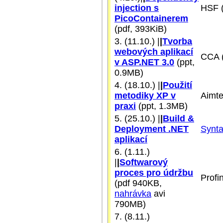
injection s
HSF 
PicoContainerem
(pdf, 393KiB)
3. (11.10.) |
|
Tvorba
webových aplikací
CCA (
v ASP.NET 3.0
(ppt,
0.9MB)
4. (18.10.) |
|
Použití
metodiky XP v
Aimte
praxi
(ppt, 1.3MB)
5. (25.10.) |
|
Build &
Deployment .NET
Synta
aplikací
6. (1.11.)
|
|
Softwarový
proces pro údržbu
Profin
(pdf 940KB,
nahrávka
avi
790MB)
7. (8.11.)