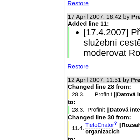
Restore
17 April 2007, 18:42 by
Pr
Added line 11:
[17.4.2007] Př
služební cest
moderovat R
Restore
12 April 2007, 11:51 by
Pr
Changed line 28 from:
28.3.
Profinit |
|Datová 
to:
28.3.
Profinit |
|Datová int
Changed line 30 from:
?
TietoEnator
|
|Rozsah
11.4.
organizacich
to: