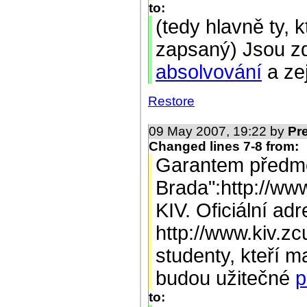
to:
(tedy hlavně ty, 
zapsaný) Jsou z
absolvování
a ze
Restore
09 May 2007, 19:22 by
Pr
Changed lines 7-8 from:
Garantem předmě
Brada":http://www
KIV. Oficiální ad
http://www.kiv.zc
studenty, kteří 
budou užitečné
p
to: