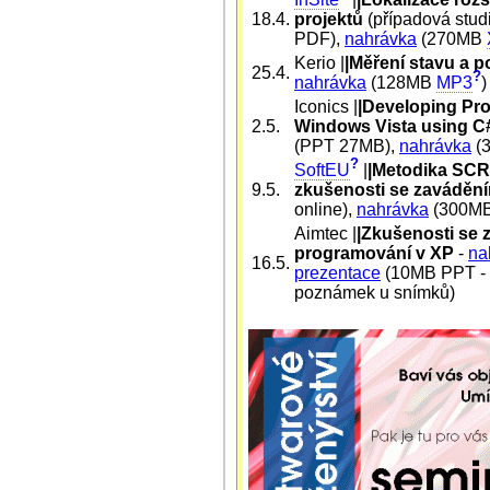
18.4.
projektů
(případová stud
PDF),
nahrávka
(270MB
Kerio |
|Měření stavu a 
25.4.
?
nahrávka
(128MB
MP3
)
Iconics |
|Developing Pro
2.5.
Windows Vista using C
(PPT 27MB),
nahrávka
(
?
SoftEU
|
|Metodika SCRU
9.5.
zkušenosti se zaváděn
online),
nahrávka
(300M
Aimtec |
|Zkušenosti se
programování v XP
-
na
16.5.
prezentace
(10MB PPT - 
poznámek u snímků)