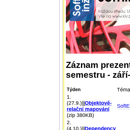
Záznam prezent
semestru - září
Tém
Týden
1.
(27.9.)|
|
Objektově-
Soft
relační mapování
(zip 380KB)
2.
(4.10.)|
|
Dependency