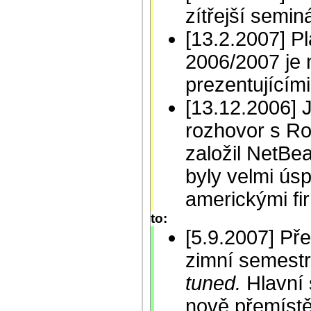
zítřejší semin
[13.2.2007] P
2006/2007 je 
prezentujícími
[13.12.2006] 
rozhovor s R
založil NetBea
byly velmi ús
americkými fir
to:
[5.9.2007] Př
zimní semestr 
tuned.
Hlavní 
nově přemístě