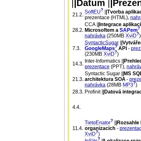
|
|Datum
|
|Preze
?
SoftEU
|
|Tvorba aplik
21.2.
prezentace (HTML),
nahr
CCA |
|Integrace aplikac
?
28.2.
Microsoftem a
SAPem
?
nahrávka
(250MB
XviD
)
SyntacticSugar
|
|Vytváře
?
7.3.
GoogleMaps
API
-
prez
?
(230MB
XviD
)
Inter-Informatics |
|Prehl
14.3.
prezentace
(PPT),
nahrá
Syntactic Sugar |
|MS SQL
21.3.
architektura SOA
-
prez
?
nahrávka
(28MB
MP3
)
28.3.
Profinit |
|Datová integra
4.4.
?
TietoEnator
|
|Rozsahle 
11.4.
organizacich
-
prezenta
?
XviD
)
?
InSite
|
|Lokalizace roz