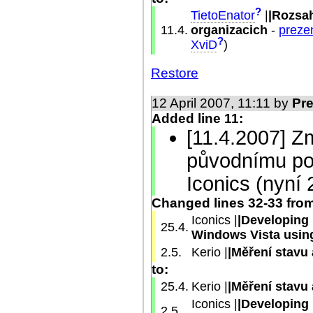
?
TietoEnator
|
|Rozsah
11.4.
organizacich
-
preze
?
XviD
)
Restore
12 April 2007, 11:11 by
Pr
Added line 11:
[11.4.2007] Z
původnímu po
Iconics (nyní 
Changed lines 32-33 fro
Iconics |
|Developing 
25.4.
Windows Vista usin
2.5.
Kerio |
|Měření stavu
to:
25.4.
Kerio |
|Měření stavu
Iconics |
|Developing 
2.5.