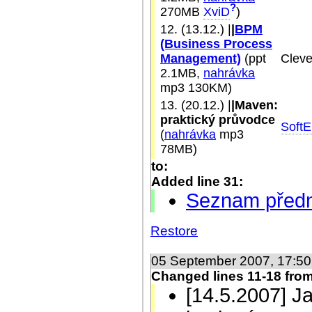
?
270MB
XviD
)
12. (13.12.) |
|
BPM
(Business Process
Management)
(ppt
Cleve
2.1MB,
nahrávka
mp3 130KM)
13. (20.12.) |
|Maven:
praktický průvodce
Soft
(
nahrávka
mp3
78MB)
to:
Added line 31:
Seznam předn
Restore
05 September 2007, 17:5
Changed lines 11-18 from
[14.5.2007] Ja