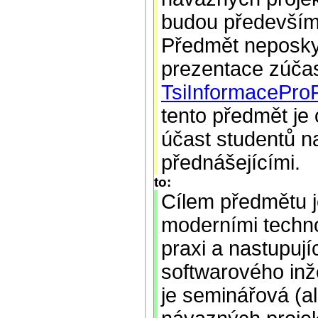
budou především 
Předmět neposkyt
prezentace zúčas
TsiInformacePro
tento předmět j
účast studentů n
přednášejícími.
to:
Cílem předmětu 
moderními techn
praxi a nastupují
softwarového inž
je seminářová (a