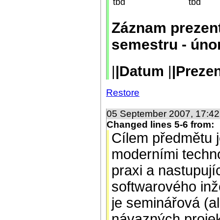
tbd
tbd
Záznam prezent
semestru - úno
|
|Datum
|
|Preze
Restore
05 September 2007, 17:4
Changed lines 5-6 from:
Cílem předmětu 
moderními techn
praxi a nastupují
softwarového inž
je seminářová (a
návazných projekt