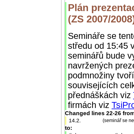
Plán prezentac
(ZS 2007/2008
Semináře se tent
středu od 15:45 
seminářů bude vy
navržených preze
podmnožiny tvoří
souvisejících cel
přednáškách viz
firmách viz
TsiPr
Changed lines 22-26 fro
14.2.
(seminář se n
to: