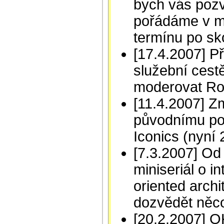
bych vás pozv
pořádáme v m
termínu po sk
[17.4.2007] Př
služební cest
moderovat R
[11.4.2007] Z
původnímu po
Iconics (nyní 
[7.3.2007] Od
miniseriál o i
oriented archi
dozvědět něc
[20.2.2007] OK