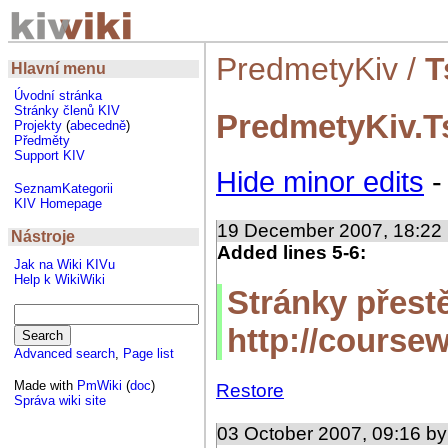
PredmetyKiv
/
T
Hlavní menu
Úvodní stránka
Stránky členů KIV
PredmetyKiv.T
Projekty
(
abecedně
)
Předměty
Support KIV
Hide minor edits
SeznamKategorii
KIV Homepage
19 December 2007, 18:22
Nástroje
Added lines 5-6:
Jak na Wiki KIVu
Help k WikiWiki
Stránky přest
http://coursew
Advanced search
,
Page list
Made with
PmWiki
(
doc
)
Restore
Správa wiki site
03 October 2007, 09:16 b