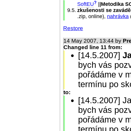
?
SoftEU
|
|Metodika SC
9.5.
zkušenosti se zavád
.zip, online),
nahrávka
Restore
14 May 2007, 13:44 by
Pr
Changed line 11 from:
[14.5.2007]
Ja
bych vás pozv
pořádáme v m
termínu po sk
to:
[14.5.2007] Ja
bych vás pozv
pořádáme v m
termínu po sk