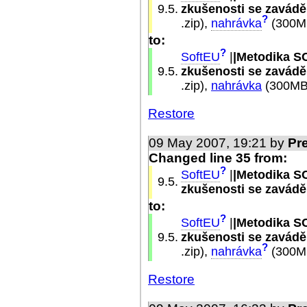
9.5.
zkušenosti se zavád
?
.zip),
nahrávka
(300
to:
?
SoftEU
|
|Metodika SC
9.5.
zkušenosti se zavád
.zip),
nahrávka
(300M
Restore
09 May 2007, 19:21 by
Pr
Changed line 35 from:
?
SoftEU
|
|Metodika SC
9.5.
zkušenosti se zavád
to:
?
SoftEU
|
|Metodika SC
9.5.
zkušenosti se zavád
?
.zip),
nahrávka
(300
Restore