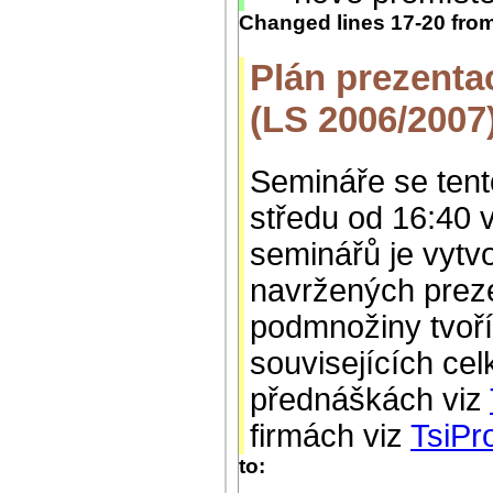
Changed lines 17-20 fro
Plán prezenta
(LS 2006/2007
Semináře se tent
středu od 16:40
seminářů je vytvo
navržených preze
podmnožiny tvoří
souvisejících cel
přednáškách viz
firmách viz
TsiPr
to: