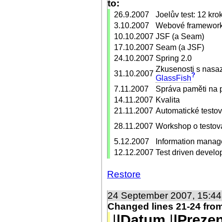
to:
26.9.2007
Joelův test: 12 kr
3.10.2007
Webové frameworky
10.10.2007
JSF (a Seam)
17.10.2007
Seam (a JSF)
24.10.2007
Spring 2.0
Zkusenosti s nas
31.10.2007
?
GlassFish
7.11.2007
Správa paměti na 
14.11.2007
Kvalita
21.11.2007
Automatické testo
28.11.2007
Workshop o testov
5.12.2007
Information mana
12.12.2007
Test driven devel
Restore
24 September 2007, 15:4
Changed lines 21-24 fro
|
|Datum
|
|Preze