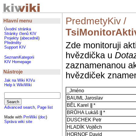
PredmetyKiv
/
Hlavní menu
TsiMonitorAkti
Úvodní stránka
Stránky členů KIV
Projekty
(
abecedně
)
Zde monitoruji akt
Předměty
Support KIV
hvězdička u
Dota
SeznamKategorii
KIV Homepage
zaznamenanou akti
Nástroje
hvězdiček znamená
Jak na Wiki KIVu
Help k WikiWiki
_Jméno
BAUML Jaroslav
BĚL Karel |
|
*
Advanced search
,
Page list
BRŮHA Lukáš |
|
*
Made with
PmWiki
(
doc
)
DUSCHEK Petr
Správa wiki site
HLADÍK Vojtěch
HORNOF David