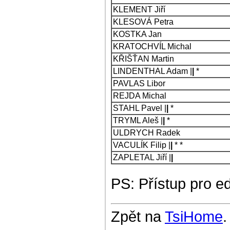
KLEMENT Jiří
KLESOVÁ Petra
KOSTKA Jan
KRATOCHVÍL Michal
KŘIŠŤAN Martin
LINDENTHAL Adam |
|
*
PAVLAS Libor
REJDA Michal
STAHL Pavel |
|
*
TRYML Aleš |
|
*
ULDRYCH Radek
VACULÍK Filip |
|
* *
ZAPLETAL Jiří |
|
PS: Přístup pro e
Zpět na
TsiHome
.