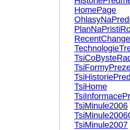
HistoriePredm
HomePage
OhlasyNaPred
PlanNaPristiR
RecentChange
TechnologieT
TsiCoBysteRad
TsiFormyPreze
TsiHistoriePre
TsiHome
TsiInformaceP
TsiMinule2006
TsiMinule200
TsiMinule2007