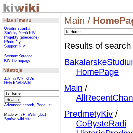
Main
/
HomePa
Hlavní menu
Úvodní stránka
Stránky členů KIV
Projekty
(
abecedně
)
Předměty
Results of search
Support KIV
SeznamKategorii
BakalarskeStudi
KIV Homepage
HomePage
Nástroje
Jak na Wiki KIVu
Help k WikiWiki
Main
/
AllRecentCha
Advanced search
,
Page list
PredmetyKiv
/
Made with
PmWiki
(
doc
)
Správa wiki site
CoBysteRadi