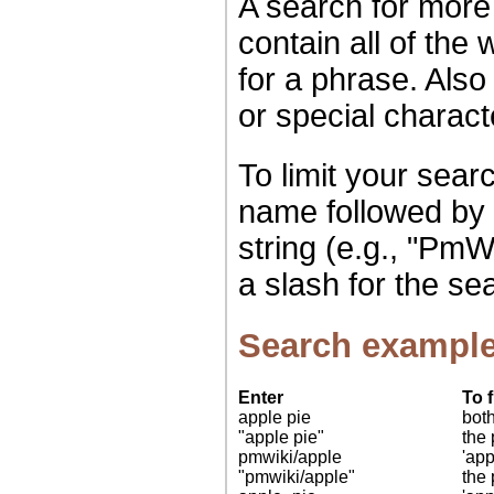
A search for more 
contain all of the
for a phrase. Also
or special charact
To limit your sear
name followed by 
string (e.g., "PmWi
a slash for the se
Search exampl
Enter
To 
apple pie
both
"apple pie"
the 
pmwiki/apple
'app
"pmwiki/apple"
the 