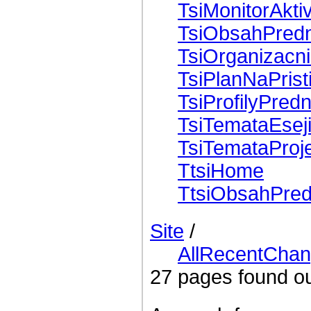
TsiMonitorAktiv
TsiObsahPred
TsiOrganizacn
TsiPlanNaPrist
TsiProfilyPredn
TsiTemataEsej
TsiTemataProj
TtsiHome
TtsiObsahPre
Site
/
AllRecentCha
27 pages found ou