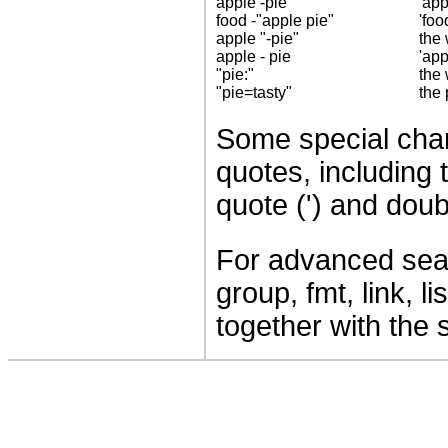
apple -pie
'app
food -"apple pie"
'foo
apple "-pie"
the 
apple - pie
'appl
"pie:"
the 
"pie=tasty"
the 
Some special char
quotes, including t
quote (') and doub
For advanced se
group, fmt, link, l
together with the 