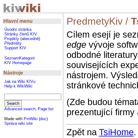
PredmetyKiv
/
T
Hlavní menu
Úvodní stránka
Cílem esejí je sez
Stránky členů KIV
Projekty
(
abecedně
)
edge
vývoje softw
Předměty
Support KIV
odbodné literatur
SeznamKategorii
souvisejících exp
KIV Homepage
Nástroje
nástrojem. Výsled
Jak na Wiki KIVu
stránkové technic
Help k WikiWiki
(Zde budou témata 
Advanced search
,
Page list
prezentující firmy
Made with
PmWiki
(
doc
)
Správa wiki site
Zpět na
TsiHome
.