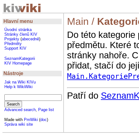
Main
/
Kategor
Hlavní menu
Úvodní stránka
Do této kategorie 
Stránky členů KIV
Projekty
(
abecedně
)
předmětu. Které to
Předměty
Support KIV
stránky nahoře. Ch
SeznamKategorii
přidat, stačí do je
KIV Homepage
Nástroje
Main.KategoriePr
Jak na Wiki KIVu
Help k WikiWiki
Patří do
SeznamKa
Advanced search
,
Page list
Made with
PmWiki
(
doc
)
Správa wiki site