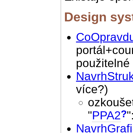
Design sy
CoOpravdu
portál+cou
použitelné
NavrhStru
více?)
ozkouše
?
"
PPA2
"
NavrhGraf