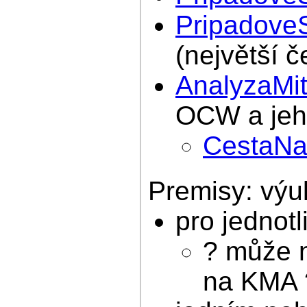
PripadoveS
(největší č
AnalyzaMi
OCW a jeh
CestaNa
Premisy: výu
pro jednot
? může n
na KMA 