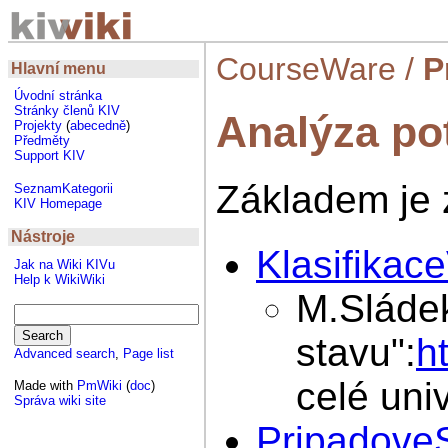
CourseWare
/
P
Hlavní menu
Úvodní stránka
Stránky členů KIV
Analýza po
Projekty
(
abecedně
)
Předměty
Support KIV
Základem je
SeznamKategorii
KIV Homepage
Nástroje
Klasifikac
Jak na Wiki KIVu
Help k WikiWiki
M.Sládek
stavu":
h
Advanced search
,
Page list
celé uni
Made with
PmWiki
(
doc
)
Správa wiki site
Pripadove