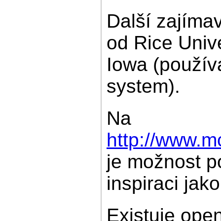
Další zajíma
od Rice Unive
Iowa (použív
system).
Na
http://www.m
je možnost p
inspiraci ja
Existuje ope