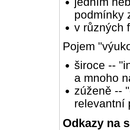
jedním neb
podmínky z
v různých 
Pojem "výuko
široce -- "
a mnoho n
zúženě -- "
relevantní
Odkazy na s