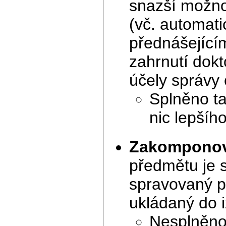
snazší možno
(vč. automati
přednášejícím
zahrnutí dok
účely správy
Splněno ta
nic lepšíh
Zakompono
předmětu je s
spravovaný p
ukládaný do i
Nesplněno,