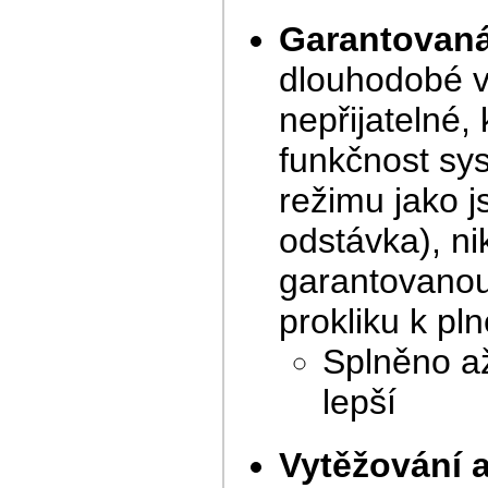
Garantovaná 
dlouhodobé vý
nepřijatelné,
funkčnost sy
režimu jako js
odstávka), ni
garantovanou
prokliku k pl
Splněno až
lepší
Vytěžování