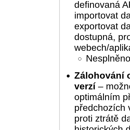
definovaná AP
importovat da
exportovat da
dostupná, pro
webech/aplik
Nesplněno
Zálohování 
verzí
– možno
optimálním př
předchozích 
proti ztrátě d
historických 