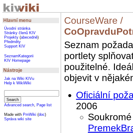
CourseWare
/
Hlavní menu
CoOpravduPot
Úvodní stránka
Stránky členů KIV
Projekty
(
abecedně
)
Seznam požadav
Předměty
Support KIV
portlety splňova
SeznamKategorii
KIV Homepage
použitelné. Ide
Nástroje
objevit v nějaké
Jak na Wiki KIVu
Help k WikiWiki
Oficiální po
2006
Advanced search
,
Page list
Soukromé 
Made with
PmWiki
(
doc
)
Správa wiki site
PremekBr