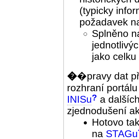
(typicky info
požadavek 
Splněno na
jednotlivý
jako celku
�
�pravy dat př
rozhraní portálu
?
INISu
a dalšíc
zjednodušení ak
Hotovo tak
na
STAGu