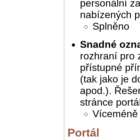
personální z
nabízených p
Splněno
Snadné ozn
rozhraní pro
přístupné pří
(tak jako je 
apod.). Řeše
stránce portá
Víceméně s
Portál