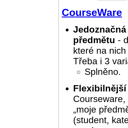
CourseWare
Jedoznačná 
předmětu
- 
které na nich
Třeba i 3 var
Splněno.
Flexibilnějš
Courseware, n
„moje předmět
(student, kate