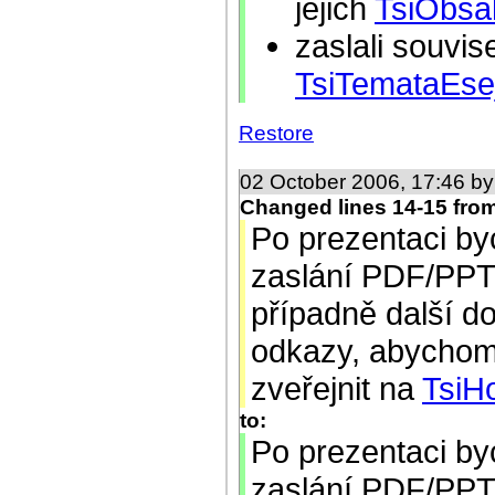
jejich
TsiObsa
zaslali souvis
TsiTemataEsej
Restore
02 October 2006, 17:46 b
Changed lines 14-15 fro
Po prezentaci by
zaslání PDF/PPT
případně další d
odkazy, abychom 
zveřejnit na
TsiH
to:
Po prezentaci by
zaslání PDF/PPT