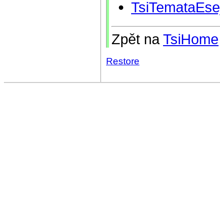
TsiTemataEsej
Zpět na
TsiHome
Restore