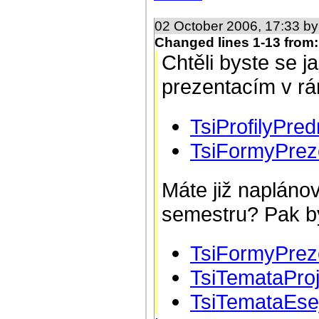
02 October 2006, 17:33 b
Changed lines 1-13 from:
Chtěli byste se ja
prezentacím v r
TsiProfilyPred
TsiFormyPrez
Máte již napláno
semestru? Pak by
TsiFormyPrez
TsiTemataPro
TsiTemataEsej