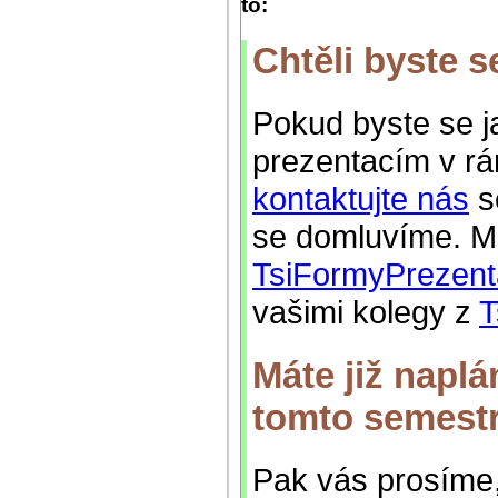
to:
Chtěli byste s
Pokud byste se jak
prezentacím v rá
kontaktujte nás
s
se domluvíme. M
TsiFormyPrezent
vašimi kolegy z
T
Máte již napl
tomto semest
Pak vás prosíme,