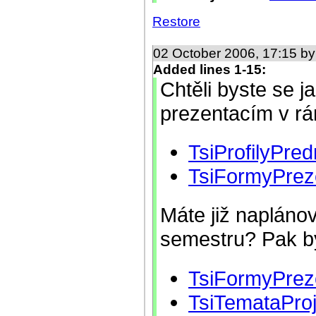
Restore
02 October 2006, 17:15 b
Added lines 1-15:
Chtěli byste se ja
prezentacím v r
TsiProfilyPred
TsiFormyPrez
Máte již napláno
semestru? Pak by
TsiFormyPrez
TsiTemataPro