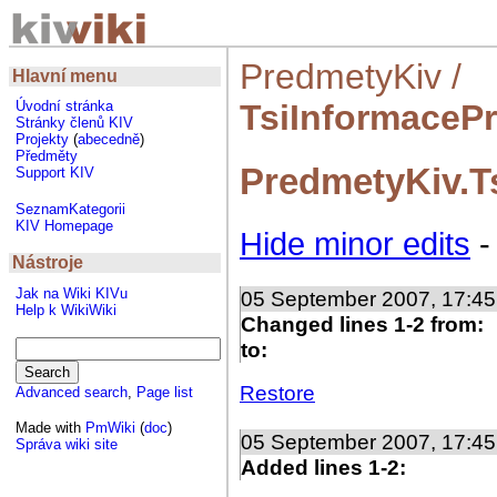
PredmetyKiv
/
Hlavní menu
TsiInformaceP
Úvodní stránka
Stránky členů KIV
Projekty
(
abecedně
)
Předměty
PredmetyKiv.T
Support KIV
SeznamKategorii
KIV Homepage
Hide minor edits
Nástroje
Jak na Wiki KIVu
05 September 2007, 17:4
Help k WikiWiki
Changed lines 1-2 from:
to:
Restore
Advanced search
,
Page list
Made with
PmWiki
(
doc
)
05 September 2007, 17:4
Správa wiki site
Added lines 1-2: