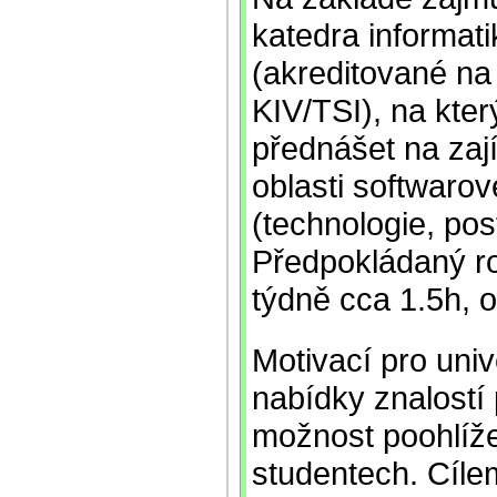
katedra informat
(akreditované na
KIV/TSI), na kter
přednášet na za
oblasti softwarov
(technologie, pos
Předpokládaný ro
týdně cca 1.5h, 
Motivací pro unive
nabídky znalostí 
možnost poohlíže
studentech. Cíle