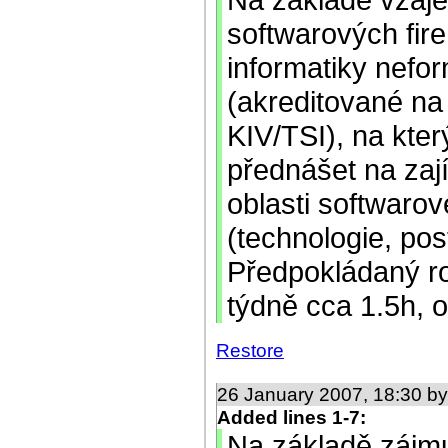
softwarových fir
informatiky nefo
(akreditované na
KIV/TSI), na kter
přednášet na za
oblasti softwarov
(technologie, pos
Předpokládaný ro
týdně cca 1.5h, 
Restore
26 January 2007, 18:30 b
Added lines 1-7:
Na základě zájmu