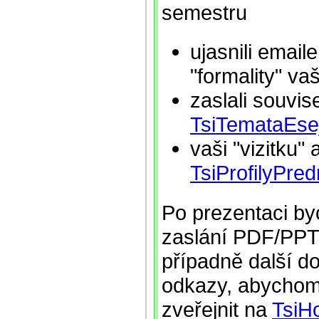
semestru
ujasnili emai
"formality" va
zaslali souvis
TsiTemataEsej
vaši "vizitku" 
TsiProfilyPred
Po prezentaci by
zaslání PDF/PPT
případně další d
odkazy, abychom 
zveřejnit na
TsiH