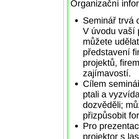
Organizační inf
Seminář trvá 
V úvodu vaší 
můžete udělat
představení fi
projektů, firem
zajímavostí.
Cílem semináře
ptali a vyzvída
dozvěděli; mů
přizpůsobit f
Pro prezentaci
projektor s l