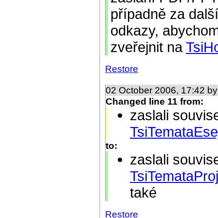
případně za dalš
odkazy, abychom 
zveřejnit na
TsiH
Restore
02 October 2006, 17:42 b
Changed line 11 from:
zaslali souvis
TsiTemataEsej
to:
zaslali souvis
TsiTemataPro
také
Restore