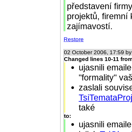
představení firmy
projektů, firemní 
zajímavostí.
Restore
02 October 2006, 17:59 b
Changed lines 10-11 from
ujasnili emai
"formality" va
zaslali souvis
TsiTemataPro
také
to:
ujasnili emai