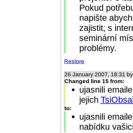
Pokud potřebu
napište abych
zajistit; s int
seminární mís
problémy.
Restore
26 January 2007, 18:31 b
Changed line 15 from:
ujasnili emai
jejich
TsiObsa
to:
ujasnili emai
nabídku vašic