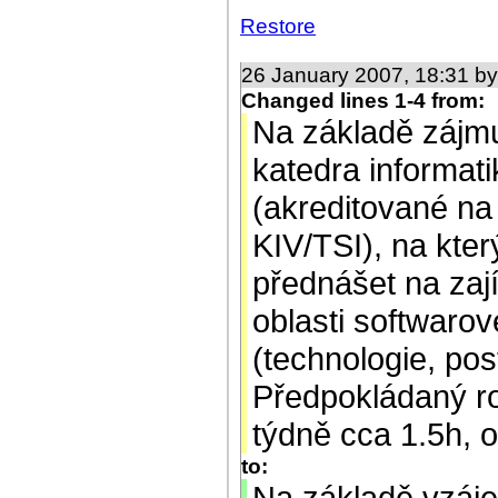
Restore
26 January 2007, 18:31 b
Changed lines 1-4 from:
Na základě zájmu
katedra informat
(akreditované na
KIV/TSI), na kter
přednášet na za
oblasti softwarov
(technologie, pos
Předpokládaný ro
týdně cca 1.5h, 
to:
Na základě vzáj