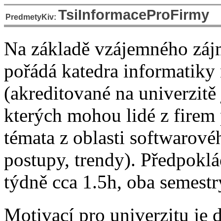
TsiInformaceProFirmy
PredmetyKiv:
Na základě vzájemného záj
pořádá katedra informatiky
(akreditované na univerzit
kterých mohou lidé z firem
témata z oblasti softwarové
postupy, trendy). Předpoklá
týdně cca 1.5h, oba semestr
Motivací pro univerzitu je d