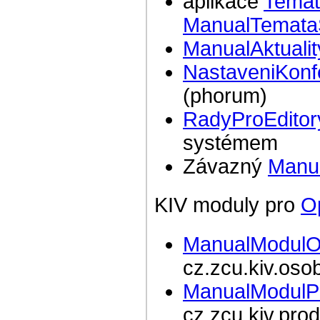
aplikace
Temat
ManualTemata
ManualAktualit
NastaveniKonf
(phorum)
RadyProEditor
systémem
Závazný
Manua
KIV moduly pro
O
ManualModul
cz.zcu.kiv.oso
ManualModulP
cz.zcu.kiv.pro