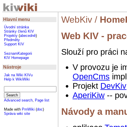
WebKiv
/
Home
Hlavní menu
Úvodní stránka
Stránky členů KIV
Web KIV - prac
Projekty
(
abecedně
)
Předměty
Support KIV
Slouží pro práci n
SeznamKategorii
KIV Homepage
V provozu je 
Nástroje
OpenCms
imp
Jak na Wiki KIVu
Help k WikiWiki
Projekt
DevKiv
AperiKiw
-- po
Advanced search
,
Page list
Návody a manuá
Made with
PmWiki
(
doc
)
Správa wiki site