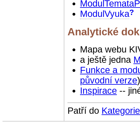
ModulTemataPr
?
ModulVyuka
Analytické do
Mapa webu KI
a ještě jedna
M
Funkce a modu
původní verze
Inspirace
-- ji
Patří do
Kategorie