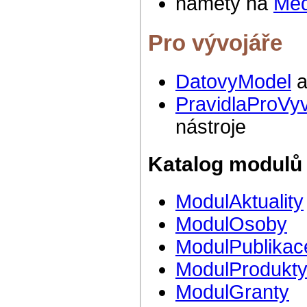
náměty na
Med
Pro vývojáře
DatovyModel
a
PravidlaProVy
nástroje
Katalog modulů
ModulAktuality
ModulOsoby
ModulPublikac
ModulProdukt
ModulGranty