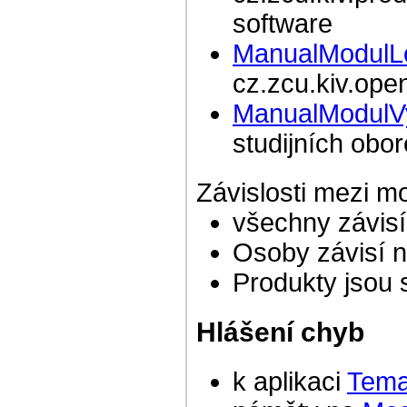
software
ManualModulL
cz.zcu.kiv.op
ManualModulV
studijních obo
Závislosti mezi m
všechny závi
Osoby závisí 
Produkty jsou
Hlášení chyb
k aplikaci
Tema