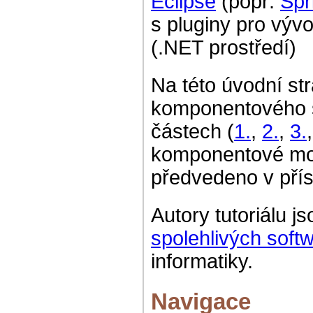
Eclipse
(popř.
Spr
s pluginy pro výv
(.NET prostředí)
Na této úvodní st
komponentového s
částech (
1.
,
2.
,
3.
komponentové mode
předvedeno v př
Autory tutoriálu j
spolehlivých soft
informatiky.
Navigace