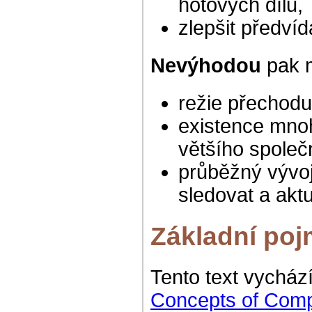
hotových dílů,
zlepšit předvíd
Nevýhodou
pak 
režie přechod
existence mnoh
většího společ
průběžný vývoj
sledovat a aktu
Základní po
Tento text vycház
Concepts of Comp