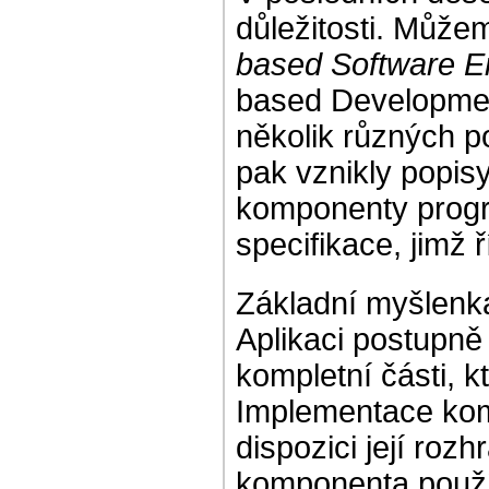
důležitosti. Může
based Software E
based Developmen
několik různých p
pak vznikly popis
komponenty progr
specifikace, jimž 
Základní myšlenka
Aplikaci postupně
kompletní části, 
Implementace komp
dispozici její rozh
komponenta použív