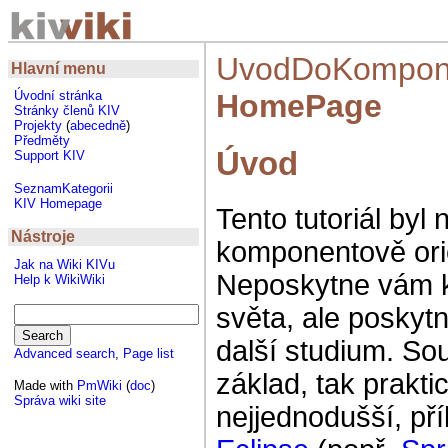
UvodDoKompon
Hlavní menu
HomePage
Úvodní stránka
Stránky členů KIV
Projekty
(
abecedně
)
Předměty
Úvod
Support KIV
SeznamKategorii
KIV Homepage
Tento tutoriál by
Nástroje
komponentově or
Jak na Wiki KIVu
Neposkytne vám 
Help k WikiWiki
světa, ale poskyt
další studium. Souč
Advanced search
,
Page list
základ, tak prakt
Made with
PmWiki
(
doc
)
Správa wiki site
nejjednodušší, př