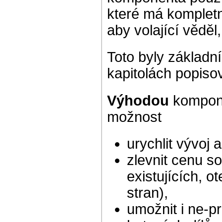
které má kompletn
aby volající vědě
Toto byly základn
kapitolách popisov
Výhodou
kompone
možnost
urychlit vývoj 
zlevnit cenu so
existujících, 
stran),
umožnit i ne-p