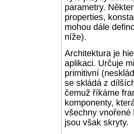
parametry. Některé
properties, konsta
mohou dále definov
níže).
Architektura je hi
aplikaci. Určuje 
primitivní (neskl
se skládá z dílší
čemuž říkáme fram
komponenty, která
všechny vnořené 
jsou však skryty.