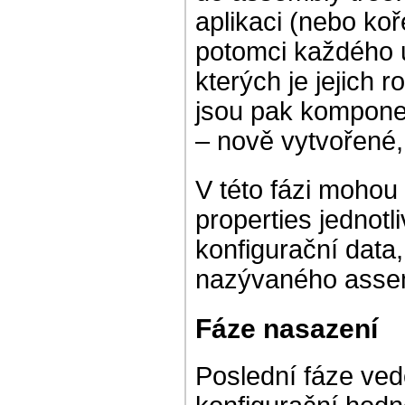
aplikaci (nebo k
potomci každého u
kterých je jejich 
jsou pak komponen
– nově vytvořené,
V této fázi mohou
properties jednot
konfigurační data
nazývaného assem
Fáze nasazení
Poslední fáze vedo