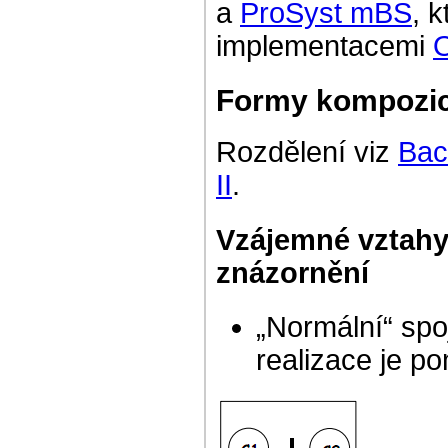
a
ProSyst mBS
, 
implementacemi
Formy kompozi
Rozdělení viz
Bac
II
.
Vzájemné vztahy
znázornění
„Normální“ spo
realizace je p