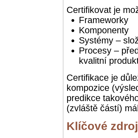
Certifikovat je mo
Frameworky
Komponenty
Systémy – slo
Procesy – před
kvalitní produk
Certifikace je důl
kompozice (výsled
predikce takového
(zvláště částí) m
Klíčové zdro