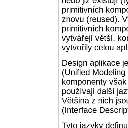
nebo již existují 
primitivních komp
znovu (reused). 
primitivních komp
vytvářejí větší, 
vytvořily celou apl
Design aplikace 
(Unified Modeling
komponenty však 
používají další ja
Většina z nich js
(Interface Descri
Tyto jazyky defin