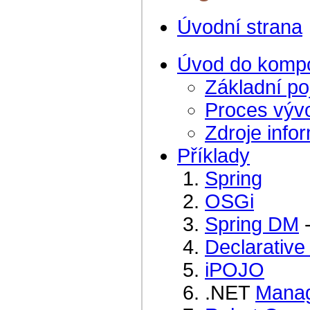
Úvodní strana
Úvod do komp
Základní p
Proces výv
Zdroje info
Příklady
Spring
OSGi
Spring DM
Declarative
iPOJO
.NET
Manag