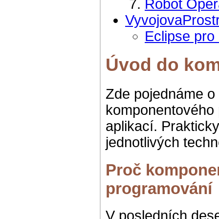
Robot Oper
VyvojovaProstr
Eclipse pro
Úvod do ko
Zde pojednáme o 
komponentového p
aplikací. Praktick
jednotlivých techn
Proč komponen
programování
V posledních deset