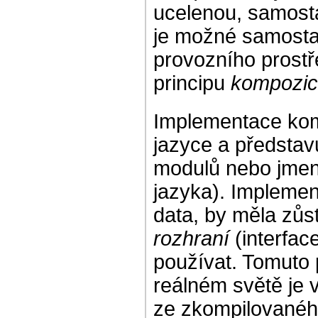
ucelenou, samosta
je možné samostat
provozního prostře
principu
kompozi
Implementace kom
jazyce a představu
modulů nebo jmen
jazyka). Implement
data, by měla zůst
rozhraní
(interfa
používat. Tomuto p
reálném světě je 
ze zkompilovaného