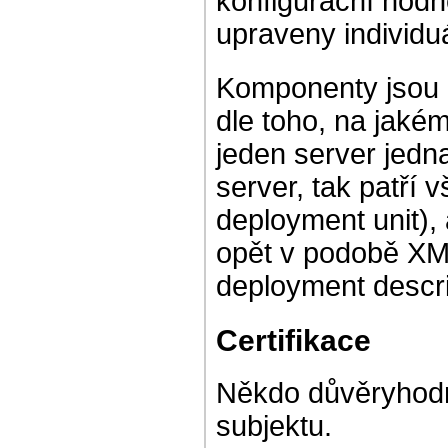
konfigurační hodn
upraveny individu
Komponenty jsou 
dle toho, na jaké
jeden server jedn
server, tak patří
deployment unit),
opět v podobě XM
deployment descri
Certifikace
Někdo důvěryhodn
subjektu.