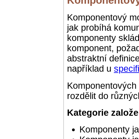
Komponentový
Komponentový mode
jak probíhá komu
komponenty skláda
komponent, požado
abstraktní definice
například u
specif
Komponentových m
rozdělit do různýc
Kategorie založ
Komponenty ja