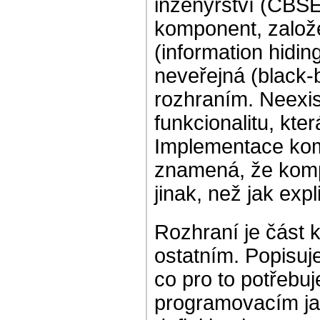
inženýrství (CBSE)
komponent, založ
(information hidi
neveřejná (black-
rozhraním. Neexis
funkcionalitu, kte
Implementace komp
znamená, že komp
jinak, než jak expl
Rozhraní je část k
ostatním. Popisuj
co pro to potřebu
programovacím ja