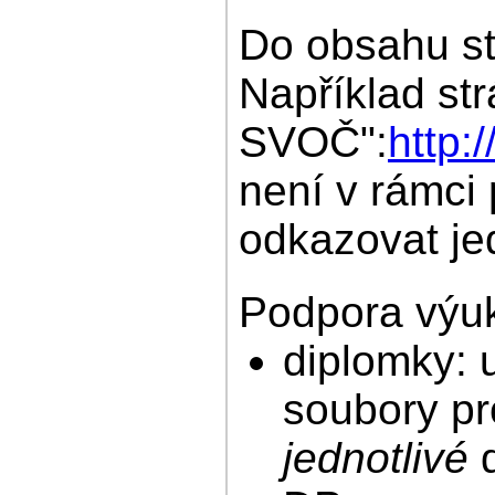
Do obsahu st
Například str
SVOČ":
http:
není v rámci
odkazovat je
Podpora výu
diplomky: 
soubory pr
jednotlivé
d