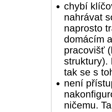
chybí klíč
nahrávat s
naprosto t
domácím ad
pracovišť (
struktury)
tak se s t
není příst
nakonfigur
ničemu. Tak