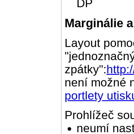
DP
Marginálie a
Layout pomoc
"jednoznačný
zpátky":
http
není možné n
portlety utisk
Prohlížeč so
neumí nast