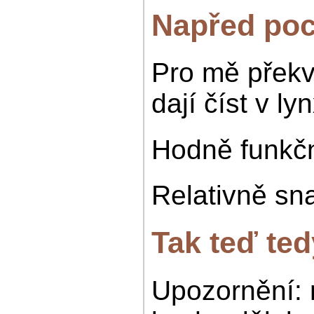
Napřed poc
Pro mě překv
dají číst v l
Hodně funkčno
Relativně sn
Tak teď te
Upozornění: 