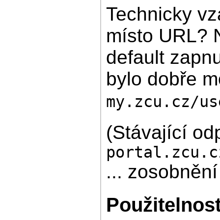
Technicky vza
místo URL? Ne
default zapnu
bylo dobře m
my.zcu.cz/us
(Stávající od
portal.zcu.c
... zosobnění
Použitelnos