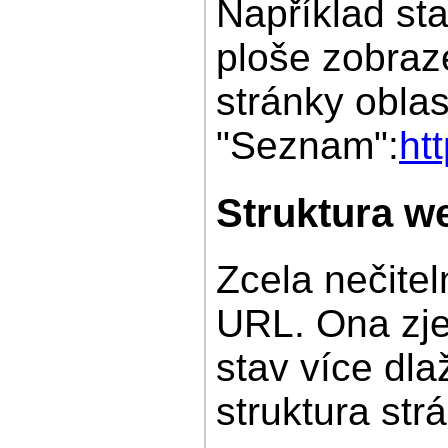
Například st
ploše zobraz
stránky oblas
"Seznam":
ht
Struktura w
Zcela nečite
URL. Ona zje
stav více dla
struktura st