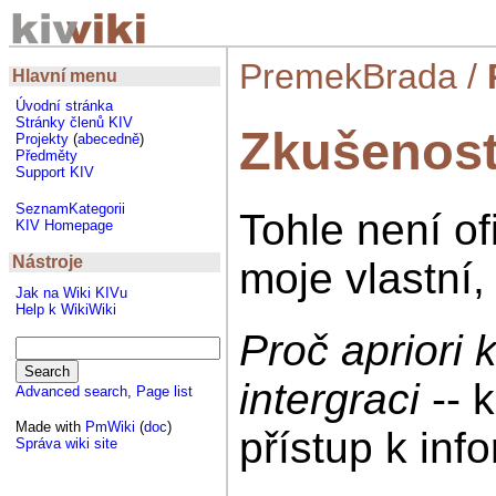
PremekBrada
/
Hlavní menu
Úvodní stránka
Stránky členů KIV
Zkušenost
Projekty
(
abecedně
)
Předměty
Support KIV
SeznamKategorii
Tohle není of
KIV Homepage
Nástroje
moje vlastní, 
Jak na Wiki KIVu
Help k WikiWiki
Proč apriori k
intergraci
-- 
Advanced search
,
Page list
Made with
PmWiki
(
doc
)
přístup k inf
Správa wiki site