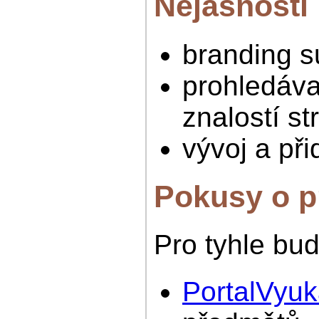
Nejasnosti
branding s
prohledávat
znalostí s
vývoj a při
Pokusy o pr
Pro tyhle bud
PortalVyu