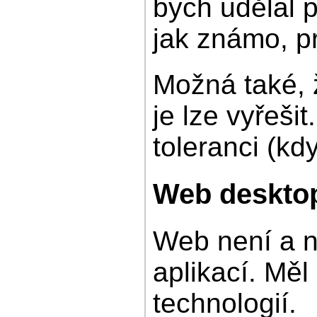
bych udělal p
jak známo, p
Možná také, ž
je lze vyřeši
toleranci (kd
Web deskto
Web není a n
aplikací. Měl
technologií.