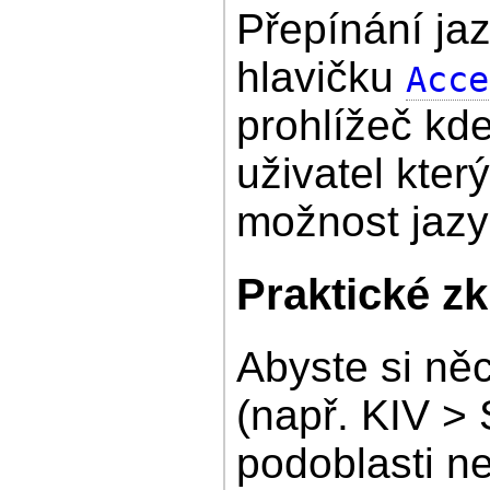
Přepínání jaz
hlavičku
Acce
prohlížeč kd
uživatel kter
možnost jazy
Praktické z
Abyste si něc
(např. KIV > 
podoblasti ne