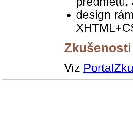
předmětů, 
design rám
XHTML+CSS
Zkušenosti
Viz
PortalZk