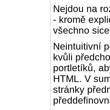
Nejdou na ro
- kromě expli
všechno sice 
Neintuitivní
kvůli předch
portletíků, a
HTML. V sumě
stránky předm
předdefinovn