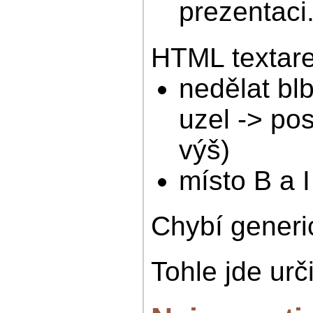
prezentaci
HTML textare
nedělat bl
uzel -> po
výš)
místo B a
Chybí generic
Tohle jde urči