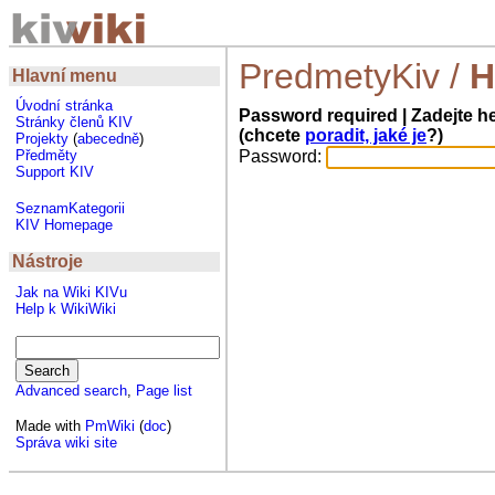
PredmetyKiv
/
H
Hlavní menu
Úvodní stránka
Password required | Zadejte h
Stránky členů KIV
(chcete
poradit, jaké je
?)
Projekty
(
abecedně
)
Password:
Předměty
Support KIV
SeznamKategorii
KIV Homepage
Nástroje
Jak na Wiki KIVu
Help k WikiWiki
Advanced search
,
Page list
Made with
PmWiki
(
doc
)
Správa wiki site