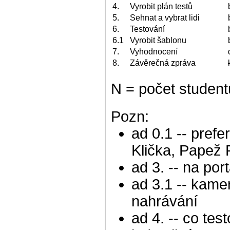
4.
Vyrobit plán testů
5.
Sehnat a vybrat lidi
6.
Testování
6.1
Vyrobit šablonu
7.
Vyhodnocení
8.
Závěrečná zpráva
N = počet student
Pozn:
ad 0.1 -- pref
Klička, Papež
ad 3. -- na por
ad 3.1 -- kamer
nahrávání
ad 4. -- co tes