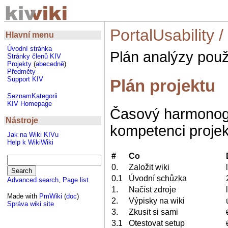
PortalUsability
/
Hlavní menu
Úvodní stránka
Plán analýzy použ
Stránky členů KIV
Projekty
(
abecedně
)
Předměty
Support KIV
Plán projektu
SeznamKategorii
KIV Homepage
Časový harmonogr
Nástroje
kompetenci proje
Jak na Wiki KIVu
Help k WikiWiki
#
Co
0.
Založit wiki
0.1
Úvodní schůzka
Advanced search
,
Page list
1.
Načíst zdroje
Made with
PmWiki
(
doc
)
2.
Výpisky na wiki
Správa wiki site
3.
Zkusit si sami
3.1
Otestovat setup