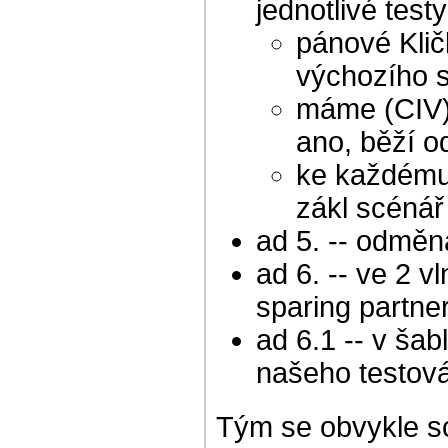
jednotlivé testy
pánové Klič
výchozího 
máme (CIV)
ano, běží o
ke každému 
zákl scénář
ad 5. -- odměna
ad 6. -- ve 2 v
sparing partne
ad 6.1 -- v šabl
našeho testová
Tým se obvykle sc