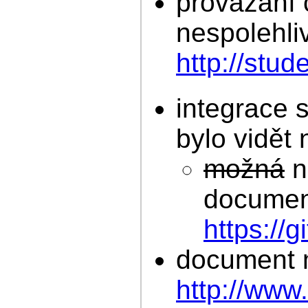
provázání c
nespolehlivé
http://stu
integrace 
bylo vidět
možná
n
documen
https://
document 
http://www