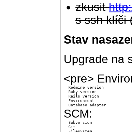
zkusit
http
s ssh klíč
Stav nasaze
Upgrade na st
<pre> Enviro
  Redmine version            
  Ruby version               
  Rails version              
  Environment                
  Database adapter           
SCM:
  Subversion                 
  Git                        
  Filesystem
