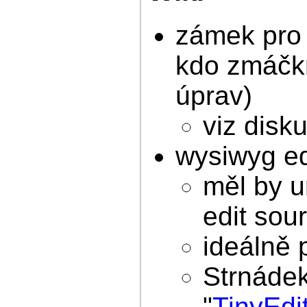
zámek pro 
kdo zmáčkn
úprav)
viz disk
wysiwyg edi
měl by u
edit sou
ideálně 
Strnádek
"
TinyEdi