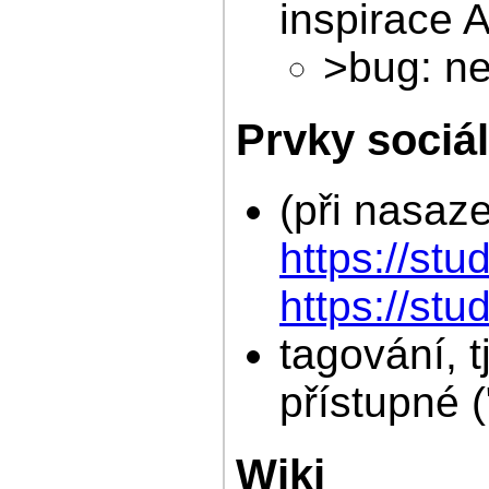
inspirace
>bug: ne
Prvky sociál
(při nasaz
https://stu
https://stu
tagování, t
přístupné (
Wiki