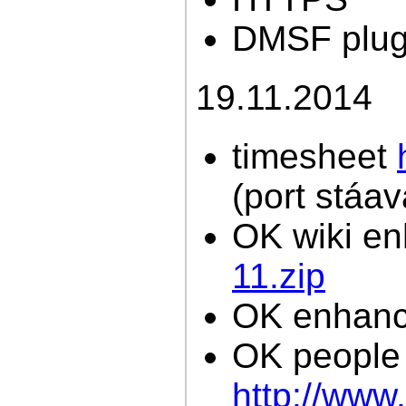
DMSF plug
19.11.2014
timesheet
(port stáav
OK wiki e
11.zip
OK enhance
OK people
http://www