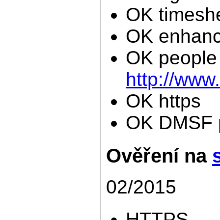
OK timesh
OK enhance
OK people
http://www
OK https
OK DMSF p
Ověření na
02/2015
HTTPS