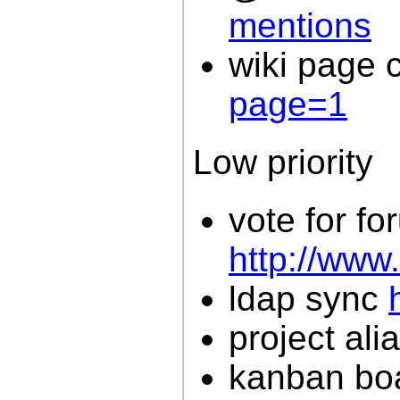
mentions
wiki page
page=1
Low priority
vote for f
http://www
ldap sync
project al
kanban bo