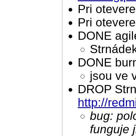
Pri otevere
Pri otevere
DONE agile
Strnádek
DONE burn
jsou ve
DROP Strnád
http://red
bug: pol
funguje 