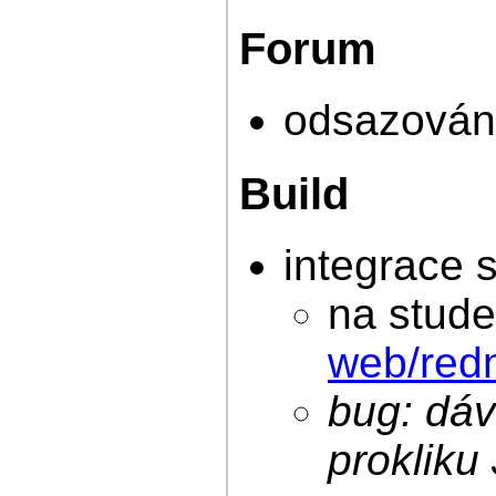
Forum
odsazování
Build
integrace 
na stude
web/red
bug: dáv
prokliku