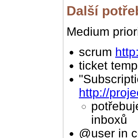
Další potře
Medium prior
scrum
http
ticket tem
"Subscripti
http://proj
potřebuj
inboxů
@user in 