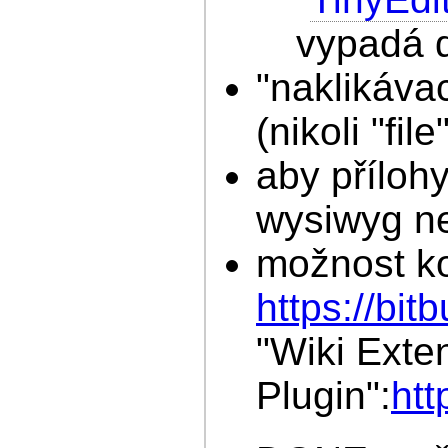
vypadá d
"naklikávac
(nikoli "file
aby přílohy
wysiwyg n
možnost ko
https://bi
"Wiki Exte
Plugin":
htt