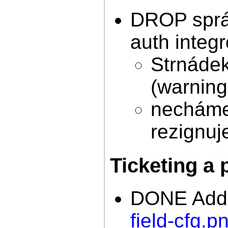
DROP správ
auth integr
Strnádek
(warning
necháme 
rezignu
Ticketing a 
DONE Add A
field-cfg.p