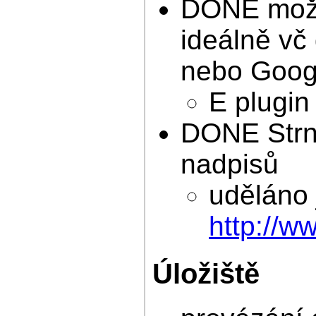
DONE možno
ideálně vč
nebo Googl
E plugin 
DONE Strná
nadpisů
uděláno 
http://w
Úložiště