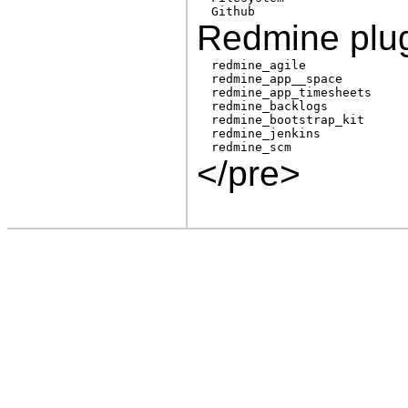
Redmine plug
  redmine_agile              
  redmine_app__space         
  redmine_app_timesheets     
  redmine_backlogs           
  redmine_bootstrap_kit      
  redmine_jenkins            
</pre>