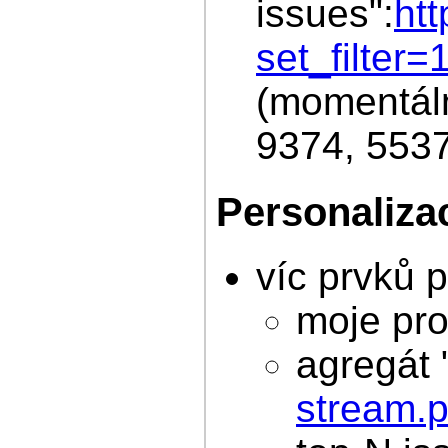
issues":
ht
set_filte
(momentáln
9374, 5537
Personaliza
víc prvků 
moje proj
agregát "
stream.