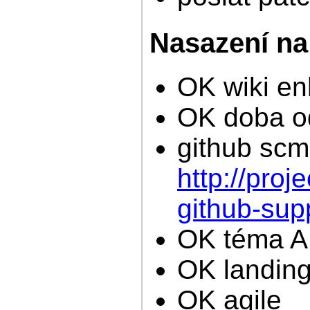
Nasazení na 
OK wiki e
OK doba od
github scm
http://pro
github-sup
OK téma A
OK landing
OK agile