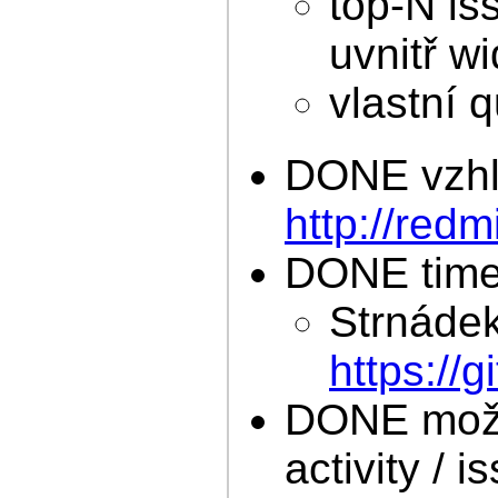
top-N is
uvnitř w
vlastní 
DONE vzhle
http://red
DONE time
Strnádek
https://
DONE možno
activity / i