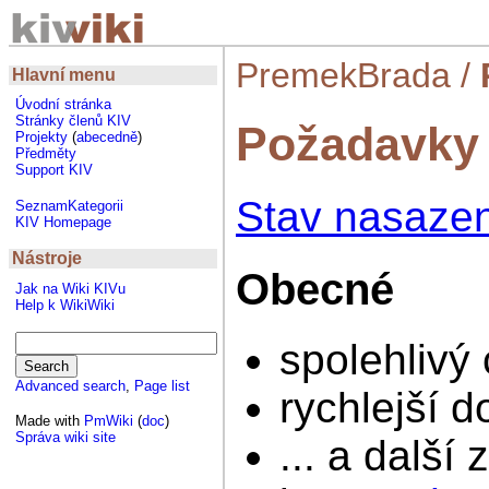
PremekBrada
/
Hlavní menu
Úvodní stránka
Stránky členů KIV
Požadavky
Projekty
(
abecedně
)
Předměty
Support KIV
Stav nasazen
SeznamKategorii
KIV Homepage
Nástroje
Obecné
Jak na Wiki KIVu
Help k WikiWiki
spolehlivý
Advanced search
,
Page list
rychlejší 
Made with
PmWiki
(
doc
)
Správa wiki site
... a dalš