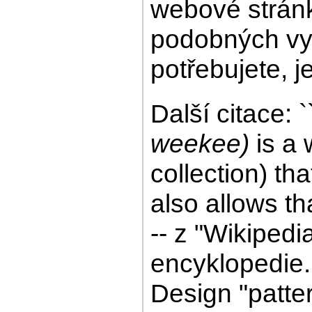
webové stránk
podobných vym
potřebujete, j
Další citace: 
weekee)
is a 
collection) tha
also allows th
-- z "Wikipedia
encyklopedie.
Design "patter