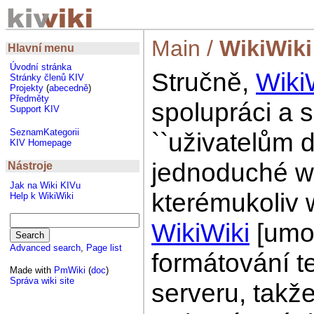
Main
/
WikiWiki
Hlavní menu
Úvodní stránka
Stručně,
Wiki
Stránky členů KIV
Projekty
(
abecedně
)
Předměty
spolupráci a s
Support KIV
SeznamKategorii
``uživatelům 
KIV Homepage
jednoduché we
Nástroje
Jak na Wiki KIVu
kterémukoliv 
Help k WikiWiki
WikiWiki
[umož
Advanced search
,
Page list
formátování t
Made with
PmWiki
(
doc
)
Správa wiki site
serveru, takž