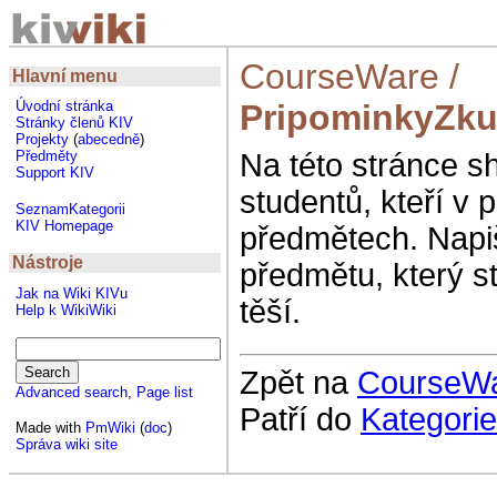
CourseWare
/
Hlavní menu
PripominkyZku
Úvodní stránka
Stránky členů KIV
Projekty
(
abecedně
)
Na této stránce 
Předměty
Support KIV
studentů, kteří v 
SeznamKategorii
KIV Homepage
předmětech. Napiš
Nástroje
předmětu, který s
Jak na Wiki KIVu
těší.
Help k WikiWiki
Zpět na
CourseW
Advanced search
,
Page list
Patří do
Kategori
Made with
PmWiki
(
doc
)
Správa wiki site