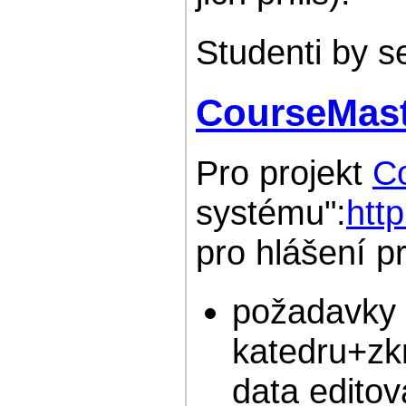
Studenti by s
CourseMast
Pro projekt
C
systému":
htt
pro hlášení p
požadavky 
katedru+zkr
data editov