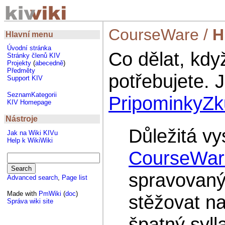
CourseWare
/
H
Hlavní menu
Úvodní stránka
Co dělat, kdy
Stránky členů KIV
Projekty
(
abecedně
)
Předměty
potřebujete. 
Support KIV
SeznamKategorii
PripominkyZk
KIV Homepage
Nástroje
Důležitá vy
Jak na Wiki KIVu
Help k WikiWiki
CourseWar
spravovaný
Advanced search
,
Page list
Made with
PmWiki
(
doc
)
stěžovat na
Správa wiki site
špatný syl