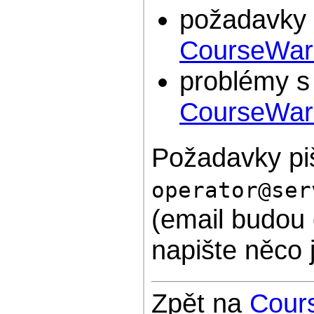
požadavky 
CourseWar
problémy s 
CourseWar
Požadavky pi
operator@ser
(email budou č
napište něco 
Zpět na
Cour