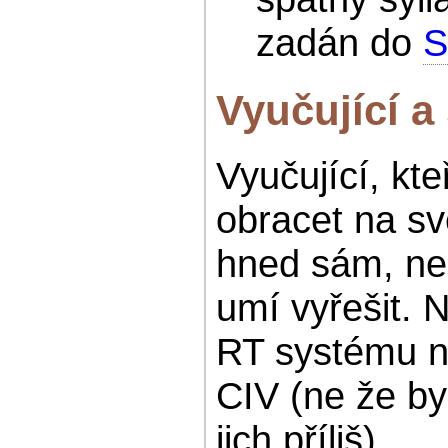
zadán do
S
Vyučující a
Vyučující, kte
obracet na s
hned sám, ne
umí vyřešit. 
RT systému ne
CIV (ne že by
jich příliš).